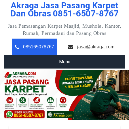
Akraga Jasa Pasang Karpet
Skip
to
Dan Obras 0851-6507-8767
content
Jasa Pemasangan Karpet Masjid, Mushola, Kantor,
Rumah, Permadani dan Pasang Obras
085165078767
jasa@akraga.com
Menu