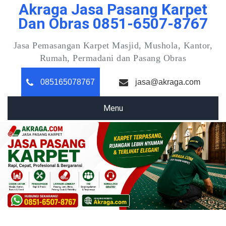
Akraga Jasa Pasang Karpet
Skip
to
Dan Obras 0851-6507-8767
content
Jasa Pemasangan Karpet Masjid, Mushola, Kantor,
Rumah, Permadani dan Pasang Obras
085165078767
jasa@akraga.com
Menu