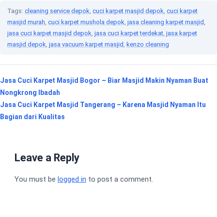
Tags:
cleaning service depok
,
cuci karpet masjid depok
,
cuci karpet
masjid murah
,
cuci karpet mushola depok
,
jasa cleaning karpet masjid
,
jasa cuci karpet masjid depok
,
jasa cuci karpet terdekat
,
jasa karpet
masjid depok
,
jasa vacuum karpet masjid
,
kenzo cleaning
Post
Jasa Cuci Karpet Masjid Bogor – Biar Masjid Makin Nyaman Buat
Nongkrong Ibadah
navigation
Jasa Cuci Karpet Masjid Tangerang – Karena Masjid Nyaman Itu
Bagian dari Kualitas
Leave a Reply
You must be
logged in
to post a comment.