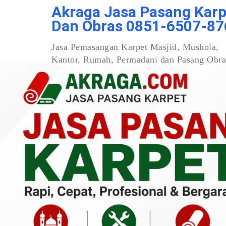
Skip
Akraga Jasa Pasang Karp
to
Dan Obras 0851-6507-87
content
Jasa Pemasangan Karpet Masjid, Mushola,
Kantor, Rumah, Permadani dan Pasang Obra