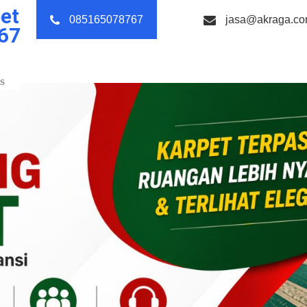
et
085165078767
jasa@akraga.c
67
s