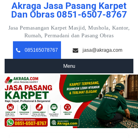
Akraga Jasa Pasang Karpet
Skip
to
Dan Obras 0851-6507-8767
content
Jasa Pemasangan Karpet Masjid, Mushola, Kantor,
Rumah, Permadani dan Pasang Obras
085165078767
jasa@akraga.com
Menu