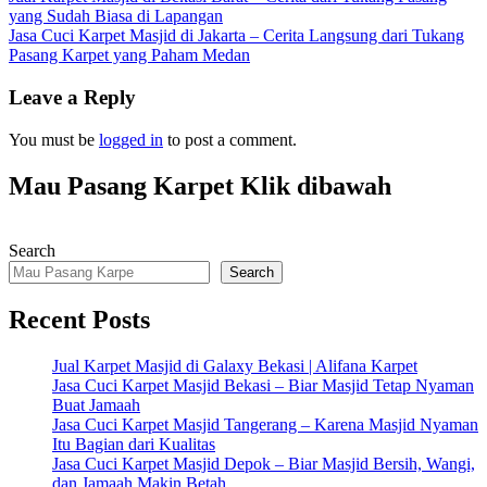
Post
yang Sudah Biasa di Lapangan
navigation
Jasa Cuci Karpet Masjid di Jakarta – Cerita Langsung dari Tukang
Pasang Karpet yang Paham Medan
Leave a Reply
You must be
logged in
to post a comment.
Mau Pasang Karpet Klik dibawah
Search
Search
Recent Posts
Jual Karpet Masjid di Galaxy Bekasi | Alifana Karpet
Jasa Cuci Karpet Masjid Bekasi – Biar Masjid Tetap Nyaman
Buat Jamaah
Jasa Cuci Karpet Masjid Tangerang – Karena Masjid Nyaman
Itu Bagian dari Kualitas
Jasa Cuci Karpet Masjid Depok – Biar Masjid Bersih, Wangi,
dan Jamaah Makin Betah