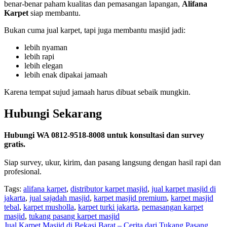
benar-benar paham kualitas dan pemasangan lapangan,
Alifana
Karpet
siap membantu.
Bukan cuma jual karpet, tapi juga membantu masjid jadi:
lebih nyaman
lebih rapi
lebih elegan
lebih enak dipakai jamaah
Karena tempat sujud jamaah harus dibuat sebaik mungkin.
Hubungi Sekarang
Hubungi WA 0812-9518-8008 untuk konsultasi dan survey
gratis.
Siap survey, ukur, kirim, dan pasang langsung dengan hasil rapi dan
profesional.
Tags:
alifana karpet
,
distributor karpet masjid
,
jual karpet masjid di
jakarta
,
jual sajadah masjid
,
karpet masjid premium
,
karpet masjid
tebal
,
karpet musholla
,
karpet turki jakarta
,
pemasangan karpet
masjid
,
tukang pasang karpet masjid
Jual Karpet Masjid di Bekasi Barat – Cerita dari Tukang Pasang